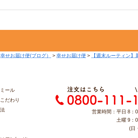
>
幸せお届け便(ブログ）
>
幸せお届け便
>
【週末ルーティン】
ミール
こだわり
法
営業時間：平日 8：0
土曜 9：0
(日