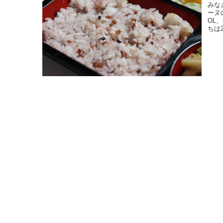
みな
ーヌ
OL
ちは2