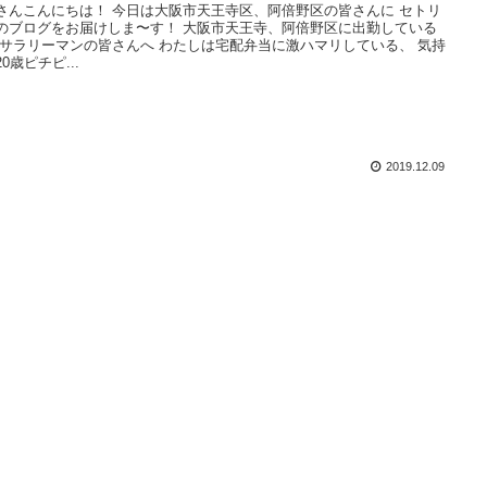
さんこんにちは！ 今日は大阪市天王寺区、阿倍野区の皆さんに セトリ
のブログをお届けしま〜す！ 大阪市天王寺、阿倍野区に出勤している
、サラリーマンの皆さんへ わたしは宅配弁当に激ハマリしている、 気持
0歳ピチピ...
2019.12.09